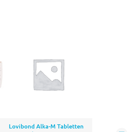
In den
b
Warenkorb
Lovibond Alka-M Tabletten