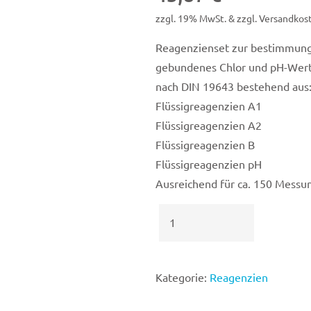
zzgl. 19% MwSt. & zzgl. Versandkos
Reagenzienset zur bestimmung 
gebundenes Chlor und pH-Wert
nach DIN 19643 bestehend aus
Flüssigreagenzien A1
Flüssigreagenzien A2
Flüssigreagenzien B
Flüssigreagenzien pH
Ausreichend für ca. 150 Messu
Reagenzien
Set
zu
Bestimmung
Kategorie:
Reagenzien
Hygienehilfsparameter
Menge