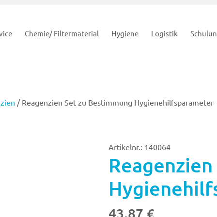
vice
Chemie/ Filtermaterial
Hygiene
Logistik
Schulu
zien
/ Reagenzien Set zu Bestimmung Hygienehilfsparameter
Artikelnr.: 140064
Reagenzien
Hygienehil
43,87
€