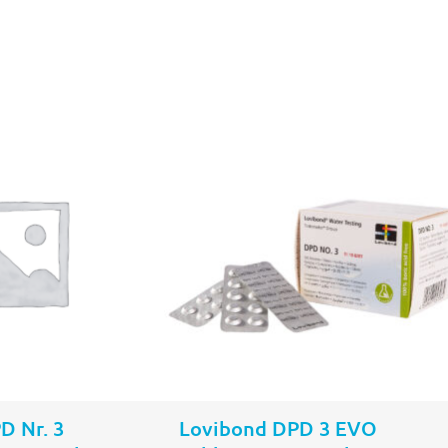
In den
In den
Warenkorb
Warenkor
D Nr. 3
Lovibond DPD 3 EVO