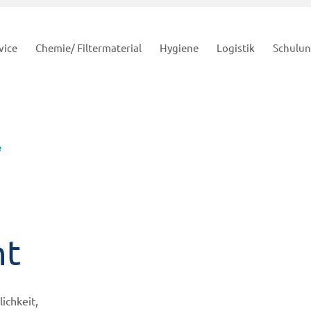
vice
Chemie/ Filtermaterial
Hygiene
Logistik
Schulu
e
nt
ichkeit,