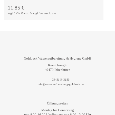
In den
Warenkorb
11,85
€
zzgl. 19% MwSt. & zzgl. Versandkosten
Goldbeck Wasseraufbereitung & Hygiene GmbH
Kranichweg 6
49479 Ibbenbüren
05451 543150
info@wasseraufbereitung-goldbeck.de
Öffnungszeiten
Montag bis Donnerstag
von 8.00-16.00 Uhr Freitags von 8.00-13.00 Uhr