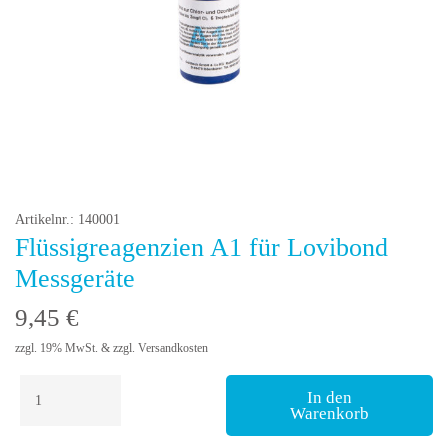
Artikelnr.: 140001
Flüssigreagenzien A1 für Lovibond
Messgeräte
9,45
€
zzgl. 19% MwSt. & zzgl. Versandkosten
Flüssigreagenzien
In den
A1
Warenkorb
für
Lovibond