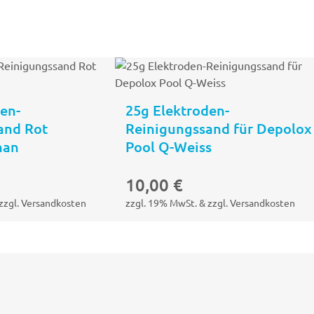
en-
25g Elektroden-
and Rot
Reinigungssand für Depolox
nan
Pool Q-Weiss
In den
In den
Warenkorb
Warenkor
10,00
€
zzgl. Versandkosten
zzgl. 19% MwSt. & zzgl. Versandkosten