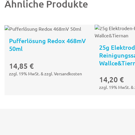
Ähnliche Produkte
Pufferlösung Redox 468mV
25g Elektrod
50ml
Reinigungss
Wallce&Tier
In den
14,85
€
Warenkorb
zzgl. 19% MwSt. & zzgl. Versandkosten
14,20
€
zzgl. 19% MwSt. & 