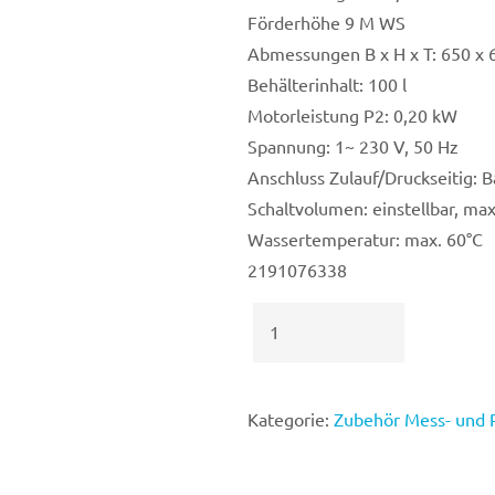
Förderhöhe 9 M WS
Abmessungen B x H x T: 650 x 
Behälterinhalt: 100 l
Motorleistung P2: 0,20 kW
Spannung: 1~ 230 V, 50 Hz
Anschluss Zulauf/Druckseitig: B
Schaltvolumen: einstellbar, max.
Wassertemperatur: max. 60°C
2191076338
Messwasser
Rückführanlage
MRA
6
Kategorie:
Zubehör Mess- und 
Menge