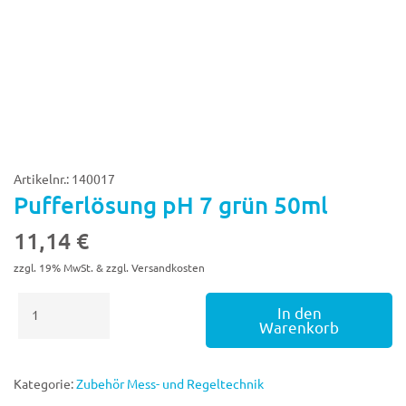
Artikelnr.: 140017
Pufferlösung pH 7 grün 50ml
11,14
€
zzgl. 19% MwSt. & zzgl. Versandkosten
Pufferlösung
In den
pH
Warenkorb
7
grün
50ml
Kategorie:
Zubehör Mess- und Regeltechnik
Menge