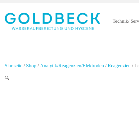
Technik/ Serv
Startseite
/
Shop
/
Analytik/Reagenzien/Elektroden
/
Reagenzien
/ L
🔍