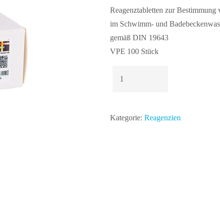
Reagenztabletten zur Bestimmung
im Schwimm- und Badebeckenwas
gemäß DIN 19643
VPE 100 Stück
Lovibond
Aluminium
Nr
2
Kategorie:
Reagenzien
Tabletten
Menge