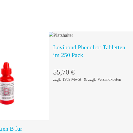
Lovibond Phenolrot Tabletten
im 250 Pack
55,70
€
zzgl. 19% MwSt. & zzgl. Versandkosten
In den
In den
Warenkorb
Warenkorb
ien B für