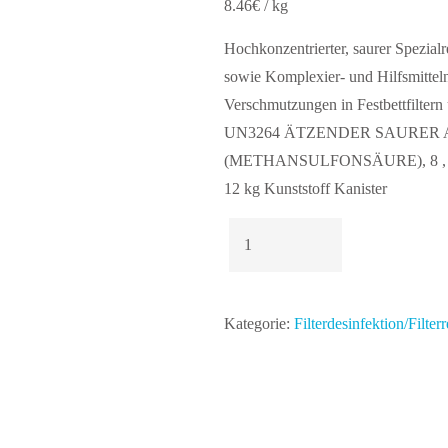
8.46€ / kg
Hochkonzentrierter, saurer Spezial
sowie Komplexier- und Hilfsmittel
Verschmutzungen in Festbettfiltern
UN3264 ÄTZENDER SAURER A
(METHANSULFONSÄURE), 8 , II
12 kg Kunststoff Kanister
KamaClin
SK
12
kg
Kategorie:
Filterdesinfektion/Filter
Kunststoff
Kanister
Menge