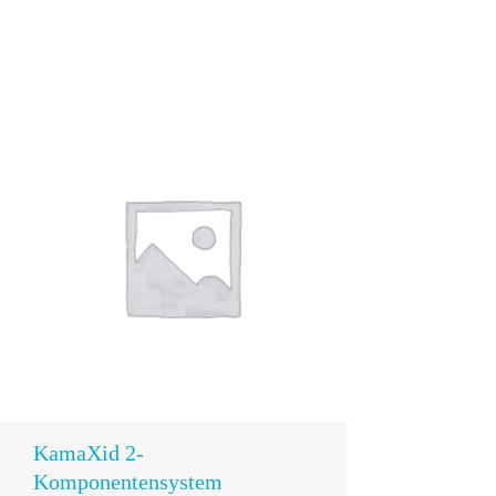
In den
Warenkorb
KamaXid 2-
Komponentensystem