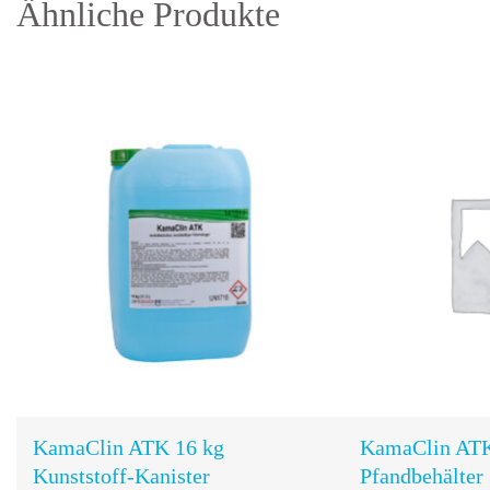
Ähnliche Produkte
In den
Warenkorb
KamaClin ATK 16 kg
KamaClin ATK
Kunststoff-Kanister
Pfandbehälter