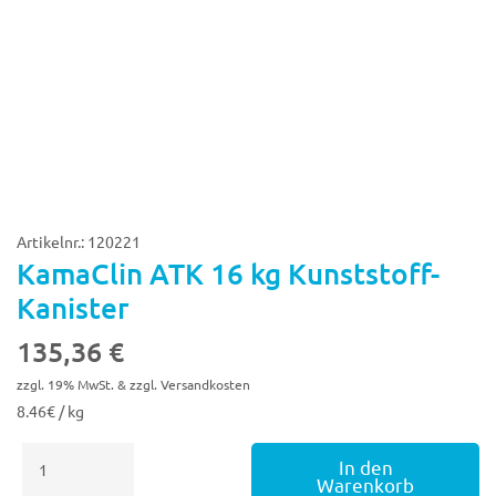
Artikelnr.: 120221
KamaClin ATK 16 kg Kunststoff-
Kanister
135,36
€
zzgl. 19% MwSt. & zzgl. Versandkosten
8.46€ / kg
KamaClin
In den
ATK
Warenkorb