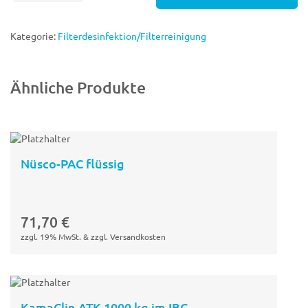
16
kg
Kunststoff-
Kategorie:
Filterdesinfektion/Filterreinigung
Kanister
Menge
Ähnliche Produkte
Nüsco-PAC flüssig
In den
Warenkorb
71,70
€
zzgl. 19% MwSt. & zzgl. Versandkosten
KamaClin ATK 1000 kg im IBC