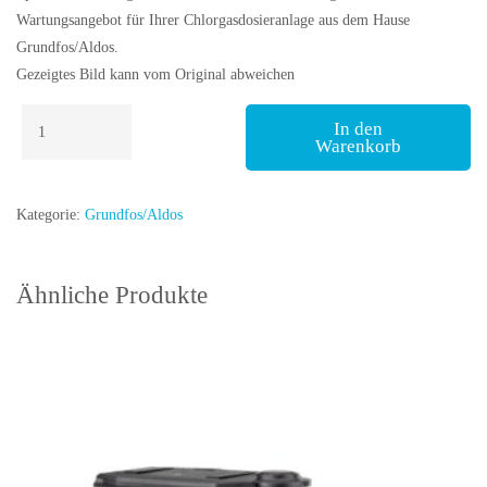
Wartungsangebot für Ihrer Chlorgasdosieranlage aus dem Hause
Grundfos/Aldos.
Gezeigtes Bild kann vom Original abweichen
Grundfos
In den
Chlorgas
Warenkorb
Vollvakuum-
Dosierregler
5-
Kategorie:
Grundfos/Aldos
100
g
Chlor/h
Ähnliche Produkte
Menge