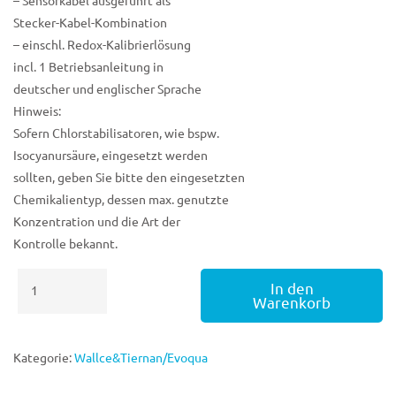
– Sensorkabel ausgeführt als
Stecker-Kabel-Kombination
– einschl. Redox-Kalibrierlösung
incl. 1 Betriebsanleitung in
deutscher und englischer Sprache
Hinweis:
Sofern Chlorstabilisatoren, wie bspw.
Isocyanursäure, eingesetzt werden
sollten, geben Sie bitte den eingesetzten
Chemikalientyp, dessen max. genutzte
Konzentration und die Art der
Kontrolle bekannt.
Depolox
In den
Pool
Warenkorb
Compact
CL2/PH/MV
Menge
Kategorie:
Wallce&Tiernan/Evoqua