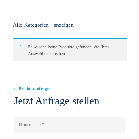
Alle Kategorien
Analytik/Reagenzien/Elektroden
Es wurden keine Produkte gefunden, die Ihrer
Auswahl entsprechen.
Arbeitsschutzausstattung
Calciumhypochlorit-Dosieranlagen
Produktanfrage
Chlordioxid-Dosieranlagen
Jetzt Anfrage stellen
Chlorelektrolyse-Anlagen
Chlorgas-Dosiertechnik