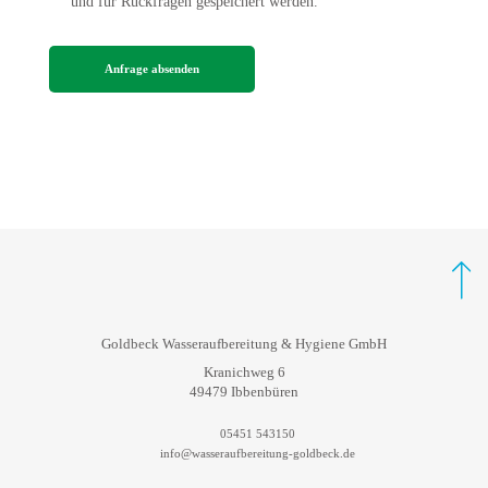
und für Rückfragen gespeichert werden.
REZ Beluga
Sicherheitskennzeichnung
Salztabletten
Marmorkies
Goldbeck Wasseraufbereitung & Hygiene GmbH
Kranichweg 6
49479 Ibbenbüren
05451 543150
info@wasseraufbereitung-goldbeck.de