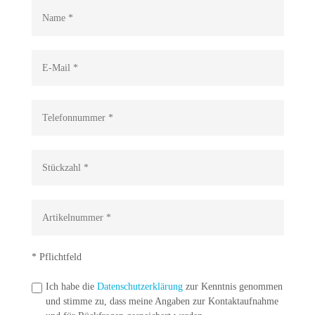
Chlorgaswarnanlagen
Dosierschläuche
Filtermaterial
Marmorkiesbehälter/Technik
Mess -und Regeltechnik
Pulverkohle-Dosieranlagen
Pumpentechnik
* Pflichtfeld
Technik Reinigungsutensilien
Ich habe die
Datenschutzerklärung
zur Kenntnis genommen
und stimme zu, dass meine Angaben zur Kontaktaufnahme