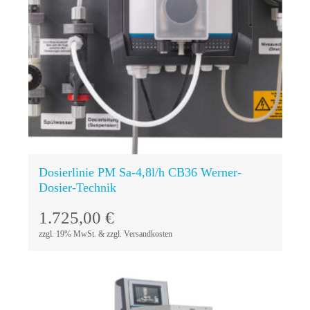
Technik Reinigungsutensilien
REZ Beluga
In den
Warenkorb
Sicherheitskennzeichnung
Salztabletten
Marmorkies
Dosierlinie PM Sa-4,8l/h CB36 Werner-
Dosier-Technik
1.725,00
€
zzgl. 19% MwSt. & zzgl. Versandkosten