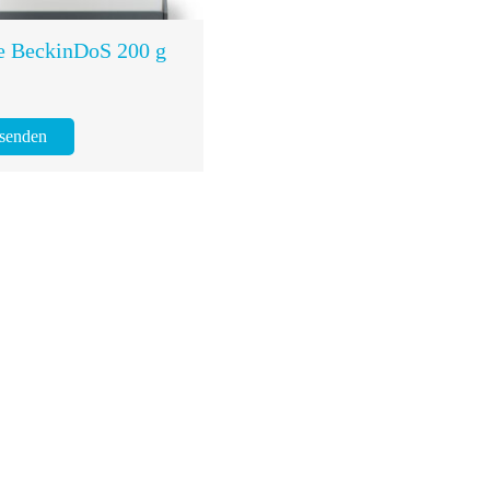
e BeckinDoS 200 g
 senden