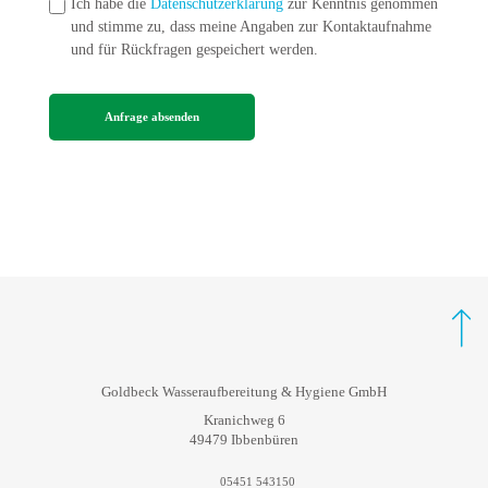
Ich habe die
Datenschutzerklärung
zur Kenntnis genommen
und stimme zu, dass meine Angaben zur Kontaktaufnahme
und für Rückfragen gespeichert werden.
REZ Beluga
Sicherheitskennzeichnung
Salztabletten
Marmorkies
Goldbeck Wasseraufbereitung & Hygiene GmbH
Kranichweg 6
49479 Ibbenbüren
05451 543150