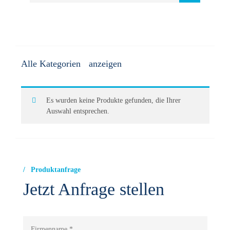
Alle Kategorien
Analytik/Reagenzien/Elektroden
Es wurden keine Produkte gefunden, die Ihrer
Auswahl entsprechen.
Arbeitsschutzausstattung
Calciumhypochlorit-Dosieranlagen
Produktanfrage
Chlordioxid-Dosieranlagen
Jetzt Anfrage stellen
Chlorelektrolyse-Anlagen