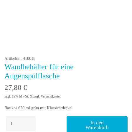
Artikelnr.: 410018
Wandbehälter für eine
Augenspülflasche
27,80
€
zzgl. 19% MwSt. & zzgl. Versandkosten
Barikos 620 ml grün mit Klarsichtdeckel
Wandbehälter
In den
für
Warenkorb
eine