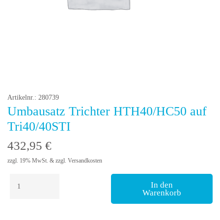
Artikelnr.: 280739
Umbausatz Trichter HTH40/HC50 auf
Tri40/40STI
432,95
€
zzgl. 19% MwSt. & zzgl. Versandkosten
Umbausatz
In den
Trichter
Warenkorb
HTH40/HC50
auf
Tri40/40STI