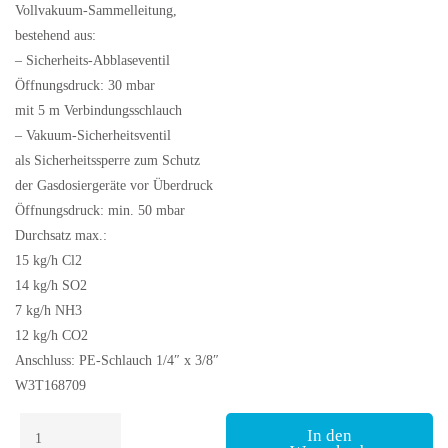
Vollvakuum-Sammelleitung,
bestehend aus:
– Sicherheits-Abblaseventil
Öffnungsdruck: 30 mbar
mit 5 m Verbindungsschlauch
– Vakuum-Sicherheitsventil
als Sicherheitssperre zum Schutz
der Gasdosiergeräte vor Überdruck
Öffnungsdruck: min. 50 mbar
Durchsatz max.:
15 kg/h Cl2
14 kg/h SO2
7 kg/h NH3
12 kg/h CO2
Anschluss: PE-Schlauch 1/4″ x 3/8″
W3T168709
Sicherheitseinheit
In den
Wallace&Tiernan