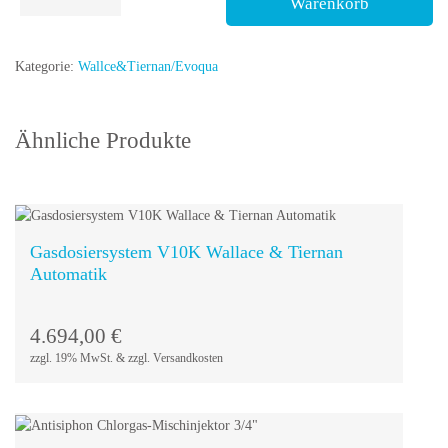
Warenkorb
PE
1/4"
x
Kategorie:
Wallce&Tiernan/Evoqua
3/8"
Menge
Ähnliche Produkte
Gasdosiersystem V10K Wallace & Tiernan
Automatik
In den
Warenkorb
4.694,00
€
zzgl. 19% MwSt. & zzgl. Versandkosten