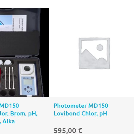
In den
In den
Warenkorb
Warenkor
 MD150
Photometer MD150
or, Brom, pH,
Lovibond Chlor, pH
 Alka
595,00
€