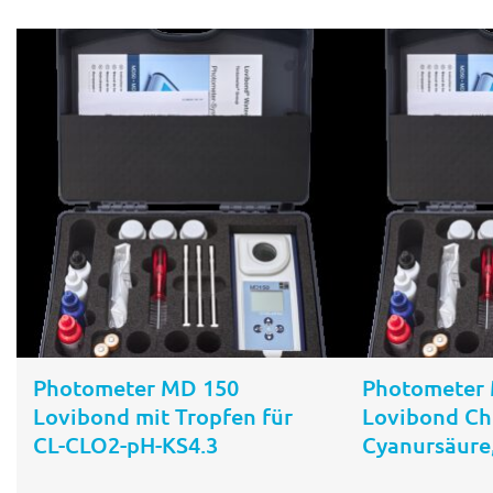
In den
Warenkorb
Photometer MD 150
Photometer
Lovibond mit Tropfen für
Lovibond Chl
CL-CLO2-pH-KS4.3
Cyanursäure,