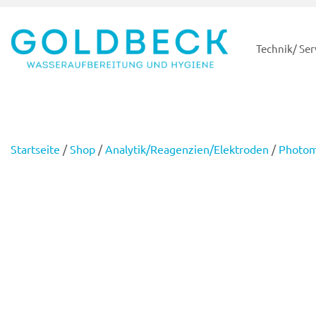
Technik/ Ser
Startseite
/
Shop
/
Analytik/Reagenzien/Elektroden
/
Photom