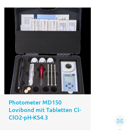
In den
b
Warenkorb
Photometer MD150
Lovibond mit Tabletten Cl-
ClO2-pH-KS4.3