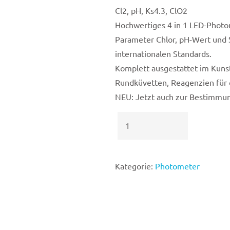
Cl2, pH, Ks4.3, ClO2
Hochwertiges 4 in 1 LED-Phot
Parameter Chlor, pH-Wert und 
internationalen Standards.
Komplett ausgestattet im Kunst
Rundküvetten, Reagenzien für d
NEU: Jetzt auch zur Bestimmun
Photometer
4
in
1
Kategorie:
Photometer
von
Dr.
Nüsken
Menge