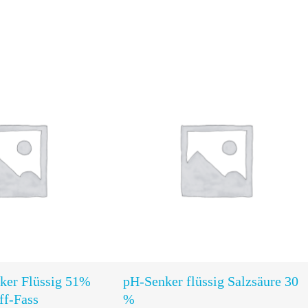
In den
In den
Warenkorb
Warenkorb
ker Flüssig 51%
pH-Senker flüssig Salzsäure 30
ff-Fass
%