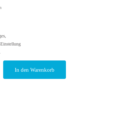
n
ges,
Einstellung
.
In den Warenkorb