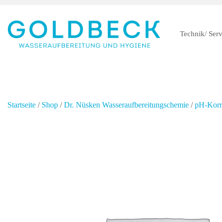
Technik/ Serv
Startseite
/
Shop
/
Dr. Nüsken Wasseraufbereitungschemie
/
pH-Korre