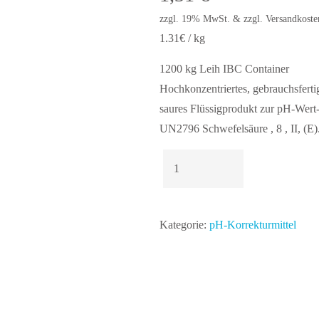
zzgl. 19% MwSt. & zzgl. Versandkoste
1.31€ / kg
1200 kg Leih IBC Container
Hochkonzentriertes, gebrauchsferti
saures Flüssigprodukt zur pH-Wert-
UN2796 Schwefelsäure , 8 , II, (E)
Nüsco-
pH-
Senker
Flüssig
Kategorie:
pH-Korrekturmittel
51%
1200
kg
im
IBC
Menge