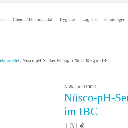
ice
Chemie/ Filtermaterial
Hygiene
Logistik
Schulungen
kturmittel
/ Nüsco-pH-Senker Flüssig 51% 1200 kg im IBC
Artikelnr.: 110031
Nüsco-pH-Sen
im IBC
1,31
€