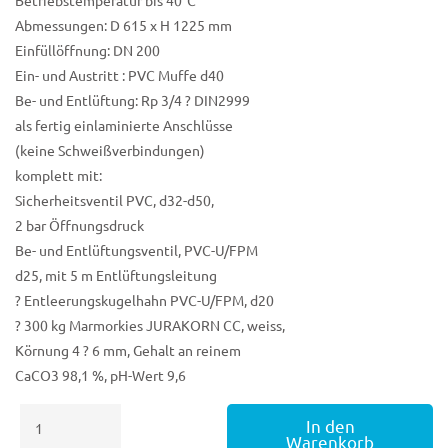
Betriebstemperatur bis 40°C
Abmessungen: D 615 x H 1225 mm
Einfüllöffnung: DN 200
Ein- und Austritt : PVC Muffe d40
Be- und Entlüftung: Rp 3/4 ? DIN2999
als fertig einlaminierte Anschlüsse
(keine Schweißverbindungen)
komplett mit:
Sicherheitsventil PVC, d32-d50,
2 bar Öffnungsdruck
Be- und Entlüftungsventil, PVC-U/FPM
d25, mit 5 m Entlüftungsleitung
? Entleerungskugelhahn PVC-U/FPM, d20
? 300 kg Marmorkies JURAKORN CC, weiss,
Körnung 4 ? 6 mm, Gehalt an reinem
CaCO3 98,1 %, pH-Wert 9,6
Marmorkiesbehälter
In den
Wallce&Tiernan
Warenkorb