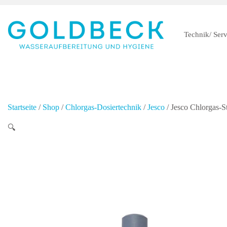
Technik/ Serv
Startseite
/
Shop
/
Chlorgas-Dosiertechnik
/
Jesco
/ Jesco Chlorgas-St
🔍