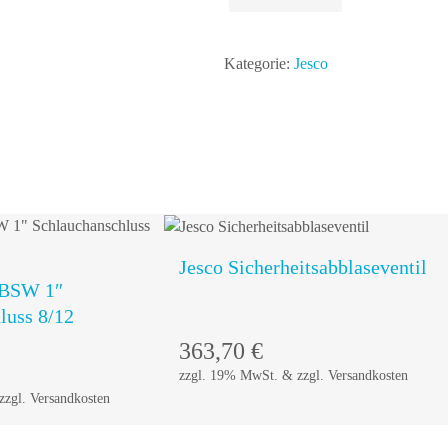
Stellventil
C
Kategorie:
Jesco
7700
bis
200
g/h
Menge
Jesco Sicherheitsabblaseventil
-BSW 1″
luss 8/12
In den
In den
363,70
€
Warenkorb
Warenkorb
zzgl. 19% MwSt. & zzgl. Versandkosten
zgl. Versandkosten