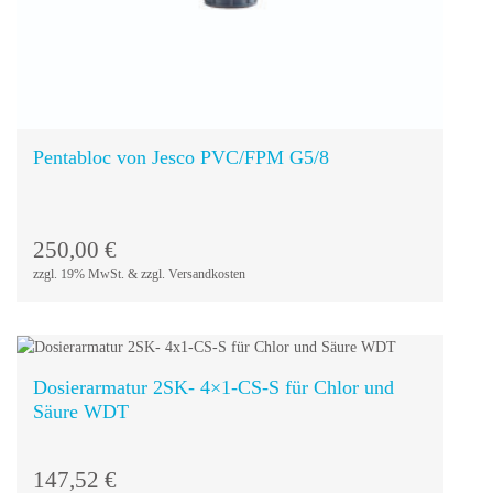
Warenkorb
Pentabloc von Jesco PVC/FPM G5/8
250,00
€
zzgl. 19% MwSt. & zzgl. Versandkosten
Dosierarmatur 2SK- 4×1-CS-S für Chlor und
Säure WDT
In den
Warenkorb
147,52
€