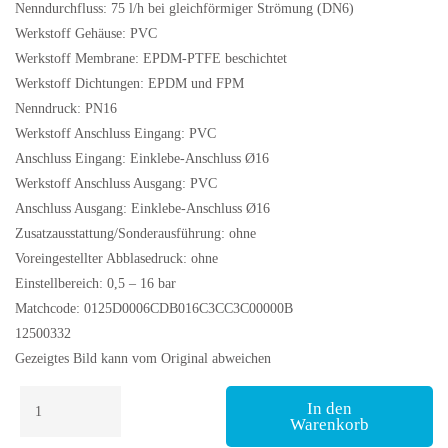
Nenndurchfluss: 75 l/h bei gleichförmiger Strömung (DN6)
Werkstoff Gehäuse: PVC
Werkstoff Membrane: EPDM-PTFE beschichtet
Werkstoff Dichtungen: EPDM und FPM
Nenndruck: PN16
Werkstoff Anschluss Eingang: PVC
Anschluss Eingang: Einklebe-Anschluss Ø16
Werkstoff Anschluss Ausgang: PVC
Anschluss Ausgang: Einklebe-Anschluss Ø16
Zusatzausstattung/Sonderausführung: ohne
Voreingestellter Abblasedruck: ohne
Einstellbereich: 0,5 – 16 bar
Matchcode: 0125D0006CDB016C3CC3C00000B
12500332
Gezeigtes Bild kann vom Original abweichen
Druckhalte/
In den
Überströmventil
Warenkorb
Lutz