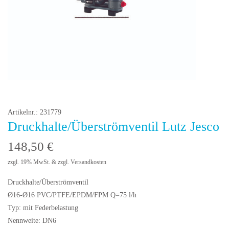
Artikelnr.: 231779
Druckhalte/Überströmventil Lutz Jesco
148,50
€
zzgl. 19% MwSt. & zzgl. Versandkosten
Druckhalte/Überströmventil
Ø16-Ø16 PVC/PTFE/EPDM/FPM Q=75 l/h
Typ: mit Federbelastung
Nennweite: DN6